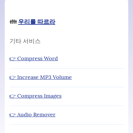
👪
우리를 따르라
기타 서비스
👉 Compress Word
👉 Increase MP3 Volume
👉 Compress Images
👉 Audio Remover